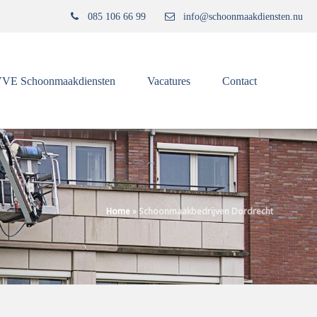
085 106 66 99
info@schoonmaakdiensten.nu
VE Schoonmaakdiensten
Vacatures
Contact
Home
»
Schoonmaakbedrijven Dordrecht