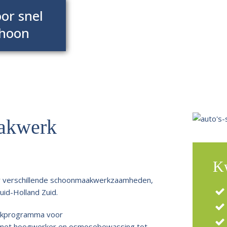
or snel
choon
akwerk
Kw
or verschillende schoonmaakwerkzaamheden,
uid-Holland Zuid.
akprogramma voor
met hoogwerker en osmosebewassing tot