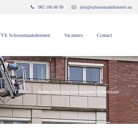
085 106 66 99
info@schoonmaakdiensten.nu
VE Schoonmaakdiensten
Vacatures
Contact
Home
»
Reiniging zonnepanelen Oudenbosch