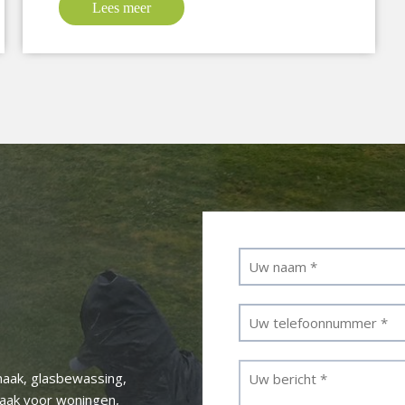
Lees meer
aak, glasbewassing,
maak voor woningen,