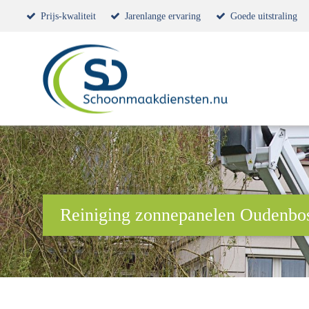
Prijs-kwaliteit
Jarenlange ervaring
Goede uitstraling
Reiniging zonnepanelen Oudenbo