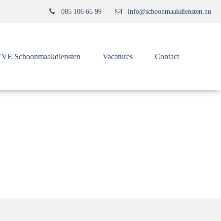
085 106 66 99
info@schoonmaakdiensten.nu
VE Schoonmaakdiensten
Vacatures
Contact
Home
»
Reiniging kunstkozijnen Moerdijk