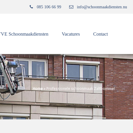
085 106 66 99
info@schoonmaakdiensten.nu
VE Schoonmaakdiensten
Vacatures
Contact
Home
»
Professionele schoonmaak Zaltbommel