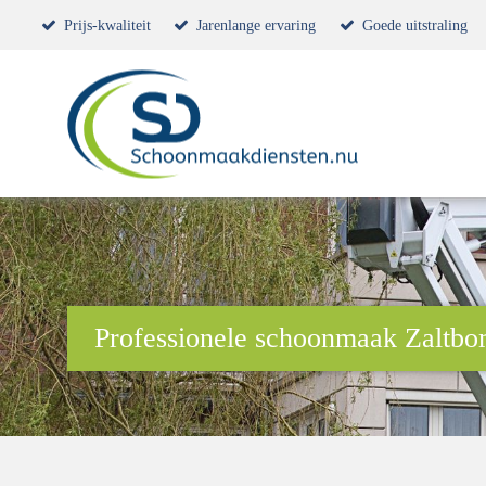
Prijs-kwaliteit
Jarenlange ervaring
Goede uitstraling
Professionele schoonmaak Zaltb