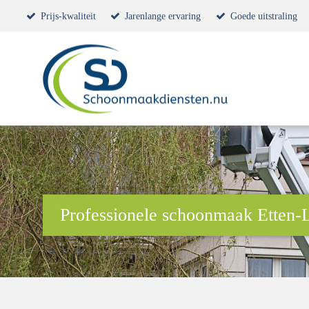
Prijs-kwaliteit
Jarenlange ervaring
Goede uitstraling
Professionele schoonmaak Etten-