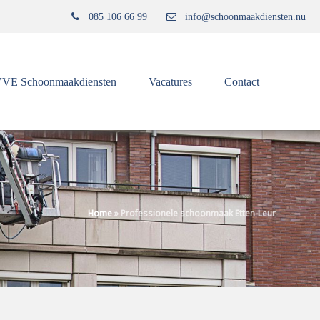
085 106 66 99
info@schoonmaakdiensten.nu
VE Schoonmaakdiensten
Vacatures
Contact
Home
»
Professionele schoonmaak Etten-Leur